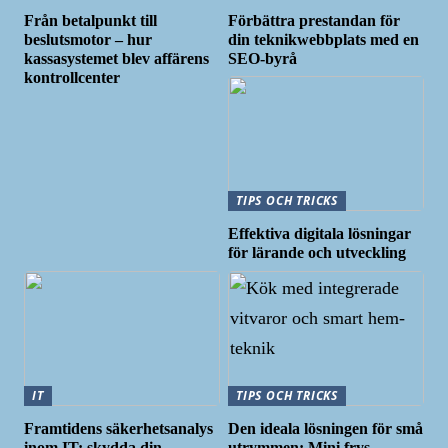
Från betalpunkt till
Förbättra prestandan för
beslutsmotor – hur
din teknikwebbplats med en
kassasystemet blev affärens
SEO-byrå
kontrollcenter
TIPS OCH TRICKS
Effektiva digitala lösningar
för lärande och utveckling
IT
TIPS OCH TRICKS
Framtidens säkerhetsanalys
Den ideala lösningen för små
inom IT: skydda din
utrymmen: Mini frys