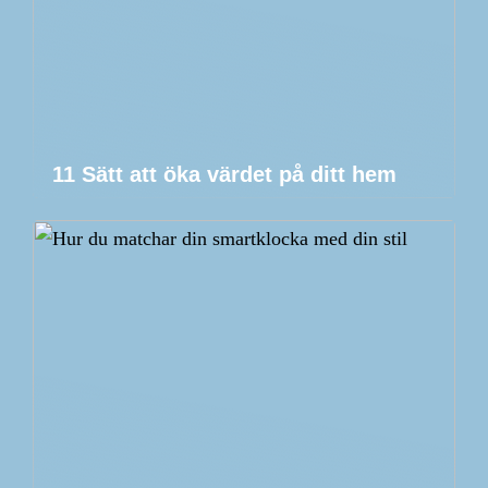
11 Sätt att öka värdet på ditt hem