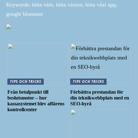
Keywords: hitta växt, hitta växten, hitta växt app,
google blommor
TIPS OCH TRICKS
TIPS OCH TRICKS
Från betalpunkt till
Förbättra prestandan för
beslutsmotor – hur
din teknikwebbplats med en
kassasystemet blev affärens
SEO-byrå
kontrollcenter