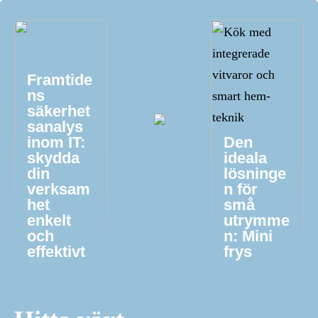
Framtide
ns
säkerhet
sanalys
inom IT:
Den
skydda
ideala
din
lösninge
verksam
n för
het
små
enkelt
utrymme
och
n: Mini
effektivt
frys