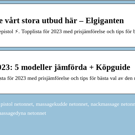
vårt stora utbud här – Elgiganten
pistol ⚡. Topplista för 2023 med prisjämförelse och tips för 
2023: 5 modeller jämförda + Köpguide
sta för 2023 med prisjämförelse och tips för bästa val av den
pistol netonnet, massagekudde netonnet, nackmassage netonn
massagedyna netonnet