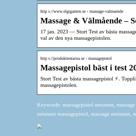
http s://www.elgiganten.se › massage-valmaende
Massage & Välmående – Se 
17 jan. 2023 — Stort Test av bästa massage
val av den nya massagepistolen.
http s://produkttestarna.se › massagepistol
Massagepistol bäst i test 
Stort Test av bästa massagepistol ⚡. Toppli
massagepistolen.
Keywords: massagepistol netonnet, massage 
netonnet massagepistol, massage netonnet, 