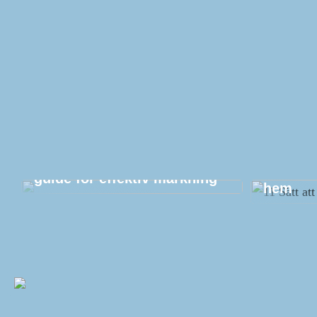
Etikettutskrift: En komplett
11 Sätt 
guide för effektiv märkning
hem