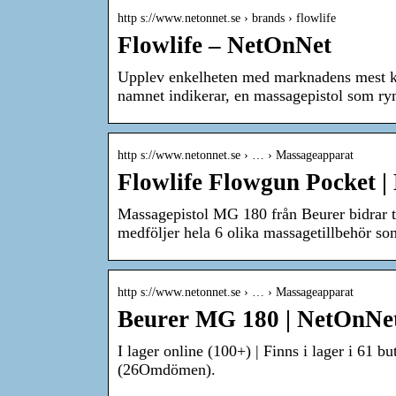
http s://www.netonnet.se › brands › flowlife
Flowlife – NetOnNet
Upplev enkelheten med marknadens mest kr
namnet indikerar, en massagepistol som rym
http s://www.netonnet.se › … › Massageapparat
Flowlife Flowgun Pocket 
Massagepistol MG 180 från Beurer bidrar t
medföljer hela 6 olika massagetillbehör s
http s://www.netonnet.se › … › Massageapparat
Beurer MG 180 | NetOnNe
I lager online (100+) | Finns i lager i 61 b
(26Omdömen).