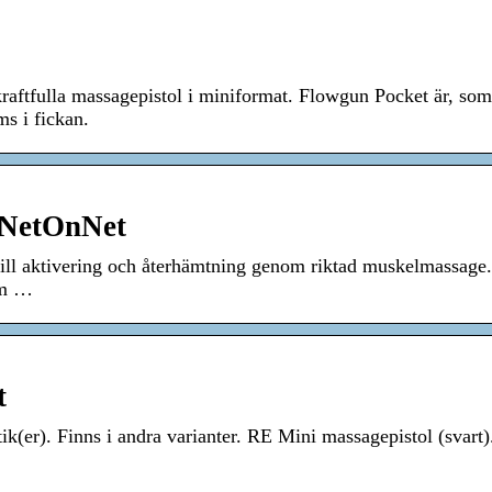
aftfulla massagepistol i miniformat. Flowgun Pocket är, som
s i fickan.
| NetOnNet
ill aktivering och återhämtning genom riktad muskelmassage
om …
t
utik(er). Finns i andra varianter. RE Mini massagepistol (svart)