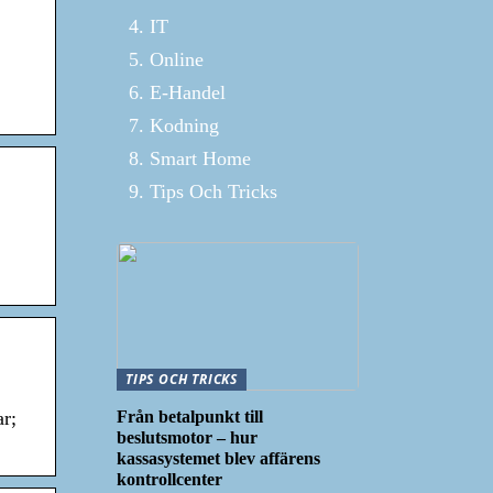
IT
Online
E-Handel
Kodning
Smart Home
Tips Och Tricks
TIPS OCH TRICKS
Från betalpunkt till
r;
beslutsmotor – hur
kassasystemet blev affärens
kontrollcenter