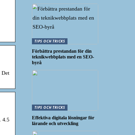
TIPS OCH TRICKS
Förbättra prestandan för din
teknikwebbplats med en SEO-
byrå
. Det
TIPS OCH TRICKS
Effektiva digitala lösningar för
. 4.5
lärande och utveckling