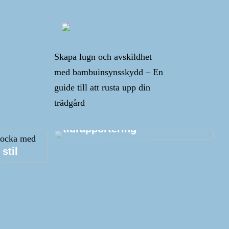
Skapa lugn och avskildhet
med bambuinsynsskydd – En
guide till att rusta upp din
trädgård
Tips och tricks kring
tidrapportering
stil