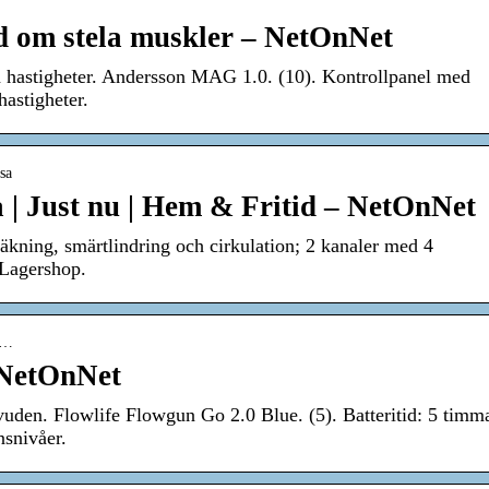
d om stela muskler – NetOnNet
a hastigheter. Andersson MAG 1.0. (10). Kontrollpanel med
astigheter.
sa
 | Just nu | Hem & Fritid – NetOnNet
kning, smärtlindring och cirkulation; 2 kanaler med 4
 Lagershop.
ut…
 NetOnNet
uden. Flowlife Flowgun Go 2.0 Blue. (5). Batteritid: 5 timma
nsnivåer.