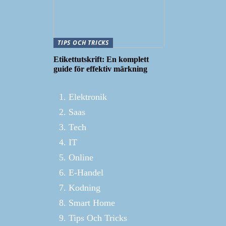
TIPS OCH TRICKS
Etikettutskrift: En komplett
guide för effektiv märkning
Elektronik
Saas
Tech
IT
Online
E-Handel
Kodning
Smart Home
Tips Och Tricks