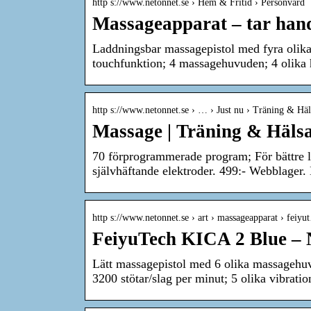
http s://www.netonnet.se › Hem & Fritid › Personvård
Massageapparat – tar han
Laddningsbar massagepistol med fyra olik
touchfunktion; 4 massagehuvuden; 4 olika h
http s://www.netonnet.se › … › Just nu › Träning & Häl
Massage | Träning & Hälsa
70 förprogrammerade program; För bättre lä
självhäftande elektroder. 499:- Webblager.
http s://www.netonnet.se › art › massageapparat › feiy
FeiyuTech KICA 2 Blue –
Lätt massagepistol med 6 olika massagehuv
3200 stötar/slag per minut; 5 olika vibratio