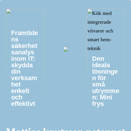
Framtide
ns
säkerhet
sanalys
inom IT:
Den
skydda
ideala
din
lösninge
verksam
n för
het
små
enkelt
utrymme
och
n: Mini
effektivt
frys