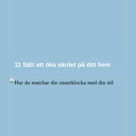
11 Sätt att öka värdet på ditt hem