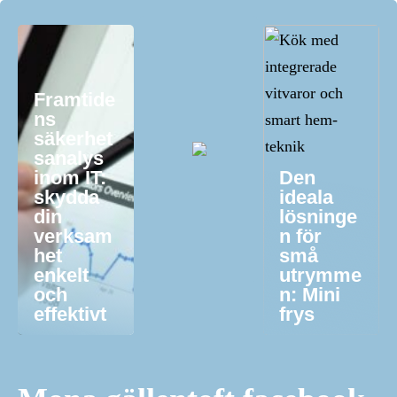
Framtide
ns
säkerhet
sanalys
inom IT:
Den
skydda
ideala
din
lösninge
verksam
n för
het
små
enkelt
utrymme
och
n: Mini
effektivt
frys