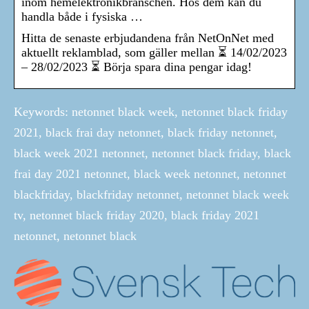
inom hemelektronikbranschen. Hos dem kan du
handla både i fysiska …
Hitta de senaste erbjudandena från NetOnNet med
aktuellt reklamblad, som gäller mellan ⏳ 14/02/2023
– 28/02/2023 ⏳ Börja spara dina pengar idag!
Keywords: netonnet black week, netonnet black friday
2021, black frai day netonnet, black friday netonnet,
black week 2021 netonnet, netonnet black friday, black
frai day 2021 netonnet, black week netonnet, netonnet
blackfriday, blackfriday netonnet, netonnet black week
tv, netonnet black friday 2020, black friday 2021
netonnet, netonnet black