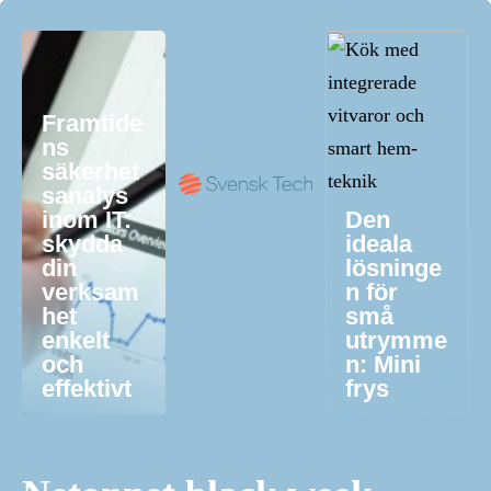
Framtide
ns
säkerhet
sanalys
inom IT:
Den
skydda
ideala
din
lösninge
verksam
n för
het
små
enkelt
utrymme
och
n: Mini
effektivt
frys