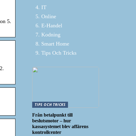
IT
Online
on 5.
E-Handel
Kodning
Smart Home
Tips Och Tricks
2.
TIPS OCH TRICKS
Från betalpunkt till
beslutsmotor – hur
kassasystemet blev affärens
kontrollcenter