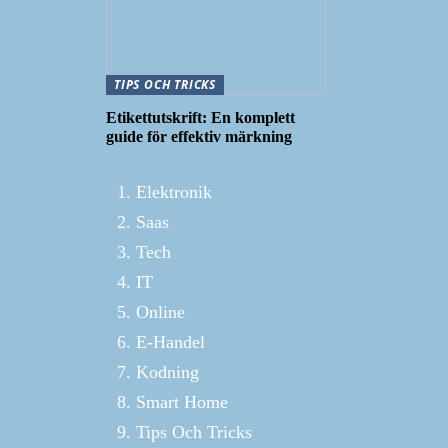
TIPS OCH TRICKS
Etikettutskrift: En komplett
guide för effektiv märkning
Elektronik
Saas
Tech
IT
Online
E-Handel
Kodning
Smart Home
Tips Och Tricks