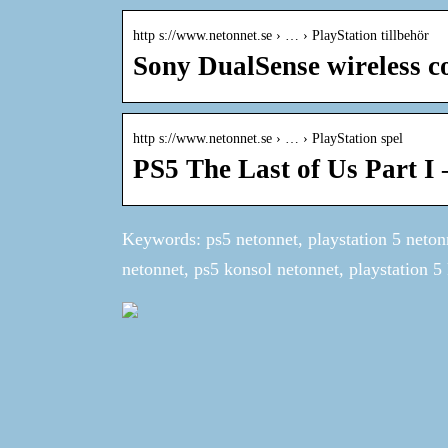
http s://www.netonnet.se › … › PlayStation tillbehör
Sony DualSense wireless c
http s://www.netonnet.se › … › PlayStation spel
PS5 The Last of Us Part I
Keywords: ps5 netonnet, playstation 5 netonn
netonnet, ps5 konsol netonnet, playstation 5