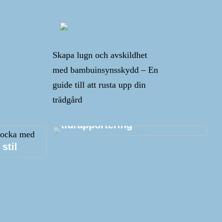
Skapa lugn och avskildhet
med bambuinsynsskydd – En
guide till att rusta upp din
trädgård
Tips och tricks kring
tidrapportering
stil