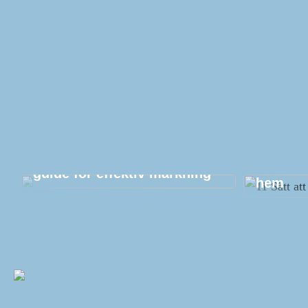
Etikettutskrift: En komplett
11 Sätt 
guide för effektiv märkning
hem