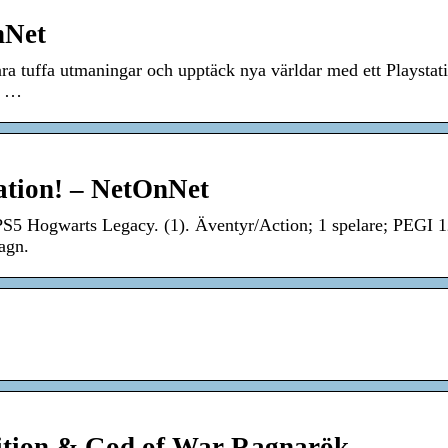
nNet
ra tuffa utmaningar och upptäck nya världar med ett Playstati
b …
tation! – NetOnNet
5 Hogwarts Legacy. (1). Äventyr/Action; 1 spelare; PEGI 1
agn.
dition & God of War Ragnarök