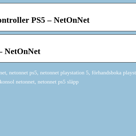
ontroller PS5 – NetOnNet
 – NetOnNet
et, netonnet ps5, netonnet playstation 5, förhandsboka playst
 konsol netonnet, netonnet ps5 släpp