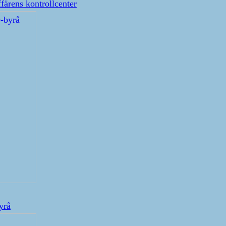
ffärens kontrollcenter
yrå