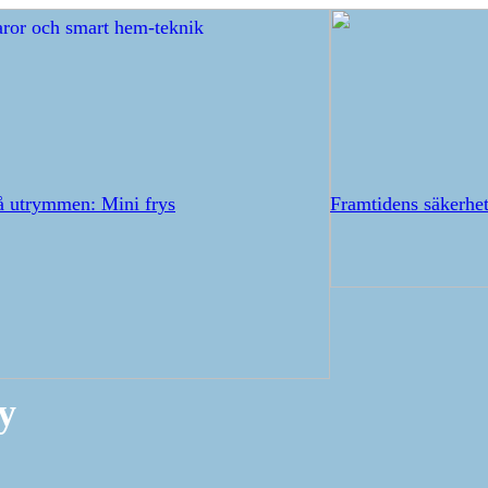
å utrymmen: Mini frys
Framtidens säkerhet
y