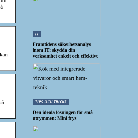
tom
så
IT
Framtidens säkerhetsanalys
inom IT: skydda din
 kan
verksamhet enkelt och effektivt
TIPS OCH TRICKS
på
Den ideala lösningen för små
utrymmen: Mini frys