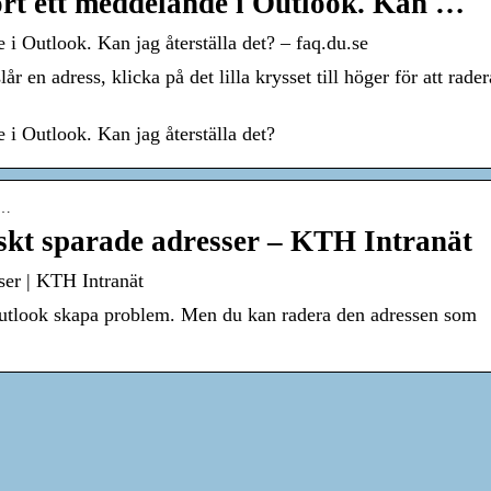
ort ett meddelande i Outlook. Kan …
 i Outlook. Kan jag återställa det? – faq.du.se
r en adress, klicka på det lilla krysset till höger för att rade
e i Outlook. Kan jag återställa det?
l…
skt sparade adresser – KTH Intranät
ser | KTH Intranät
Outlook skapa problem. Men du kan radera den adressen som