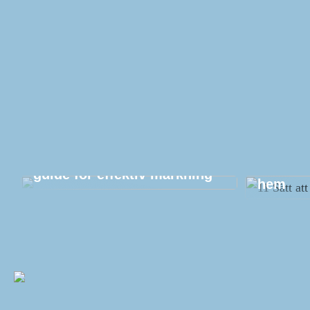
Etikettutskrift: En komplett
11 Sätt 
guide för effektiv märkning
hem