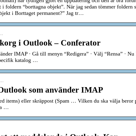
hotmail) har tydligen gjort en uppdatering och den är bra föru
et i foldern “borttagna objekt”. När jag sedan tömmer foldern 
objekt i Borttaget permanent?” Jag tr…
b…
inkorg i Outlook – Conferator
vänder IMAP · Gå till menyn “Redigera” · Välj “Rensa” · Nu
specifik katalog …
e-…
t Outlook som använder IMAP
ted items) eller skräppost (Spam … Vilken du ska välja beror 
ia …