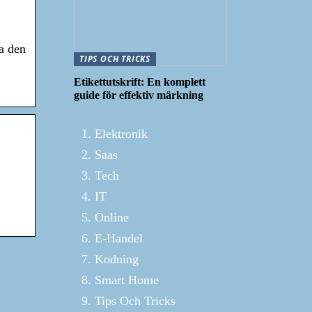
ra den
TIPS OCH TRICKS
Etikettutskrift: En komplett
guide för effektiv märkning
Elektronik
Saas
Tech
IT
Online
E-Handel
Kodning
Smart Home
Tips Och Tricks