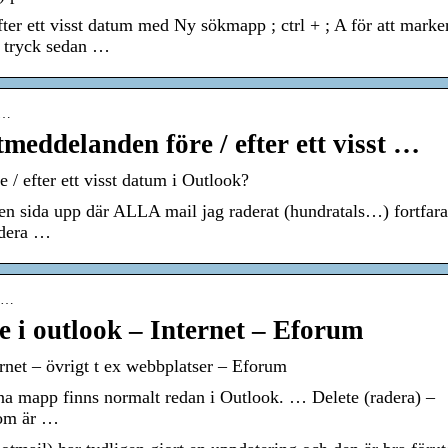
fter ett visst datum med Ny sökmapp ; ctrl + ; A för att marke
 tryck sedan …
1…
tmeddelanden före / efter ett visst …
 / efter ett visst datum i Outlook?
n sida upp där ALLA mail jag raderat (hundratals…) fortfar
radera …
-r…
e i outlook – Internet – Eforum
ernet – övrigt t ex webbplatser – Eforum
 mapp finns normalt redan i Outlook. … Delete (radera) –
som är …