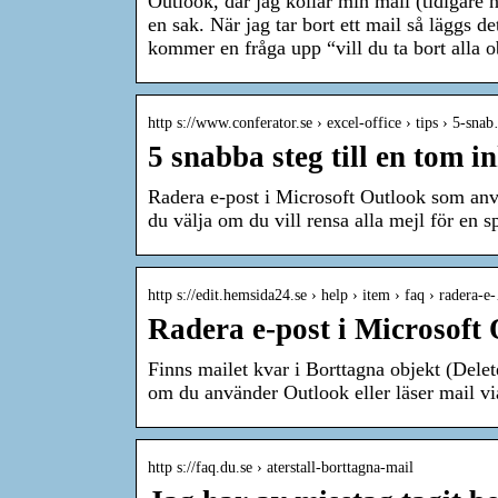
Outlook, där jag kollar min mail (tidigare 
en sak. När jag tar bort ett mail så läggs d
kommer en fråga upp “vill du ta bort alla 
http s://www.conferator.se › excel-office › tips › 5-sna
5 snabba steg till en tom 
Radera e-post i Microsoft Outlook som an
du välja om du vill rensa alla mejl för en 
http s://edit.hemsida24.se › help › item › faq › radera-
Radera e-post i Microsof
Finns mailet kvar i Borttagna objekt (Dele
om du använder Outlook eller läser mail v
http s://faq.du.se › aterstall-borttagna-mail