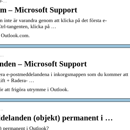
t-e-…
om – Microsoft Support
inte är varandra genom att klicka på det första e-
trl-tangenten, klicka på …
 i Outlook.com.
t-…
anden – Microsoft Support
kera e-postmeddelandena i inkorgsmappen som du kommer att
kift + Radera- …
för att frigöra utrymme i Outlook.
5…
ddelanden (objekt) permanent i …
t) permanent i Outlook?