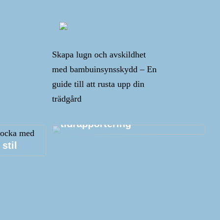
Skapa lugn och avskildhet
med bambuinsynsskydd – En
guide till att rusta upp din
trädgård
Tips och tricks kring
tidrapportering
stil