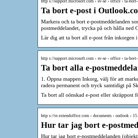
http s://support.microsoft.com › sv-se › office › ta-bor
Ta bort e-post i Outlook.c
Markera och ta bort e-postmeddelanden som 
postmeddelandet, trycka på och hålla ned C
Lär dig att ta bort all e-post från inkorgen
http s://support.microsoft.com › sv-se › office › ta-bor
Ta bort alla e-postmeddel
1. Öppna mappen Inkorg, välj för att mar
radera permanent och tryck samtidigt på S
Ta bort all oönskad e-post eller skräppost 
http s://sv.extendoffice.com › documents › outlook › 1
Hur tar jag bort e-postme
Hur tar jag bort e-postmeddelanden (objek