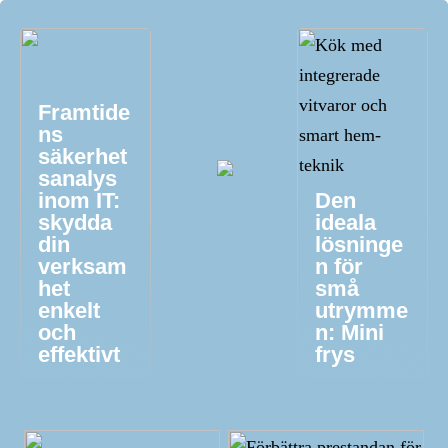
Framtide
ns
säkerhet
sanalys
inom IT:
Den
skydda
ideala
din
lösninge
verksam
n för
het
små
enkelt
utrymme
och
n: Mini
effektivt
frys