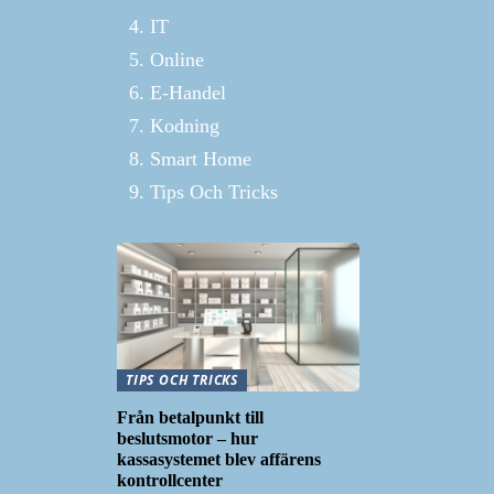
IT
Online
E-Handel
Kodning
Smart Home
Tips Och Tricks
TIPS OCH TRICKS
Från betalpunkt till
beslutsmotor – hur
kassasystemet blev affärens
kontrollcenter