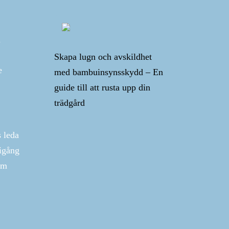
a
Skapa lugn och avskildhet
e
med bambuinsynsskydd – En
guide till att rusta upp din
trädgård
s leda
 igång
om