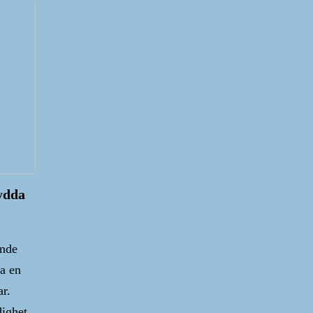
ydda
ande
ha en
ar.
Tips och tricks kring
ighet,