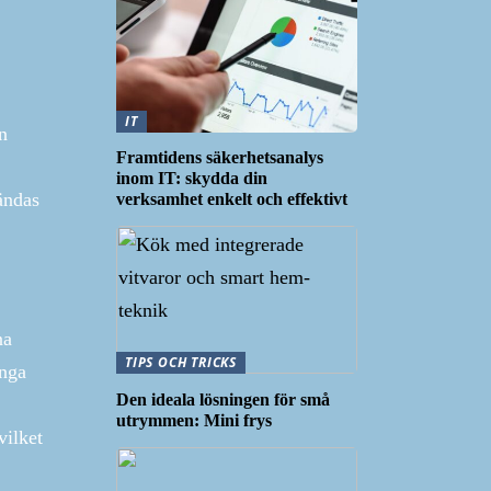
IT
n
Framtidens säkerhetsanalys
inom IT: skydda din
ändas
verksamhet enkelt och effektivt
na
TIPS OCH TRICKS
ånga
Den ideala lösningen för små
utrymmen: Mini frys
vilket