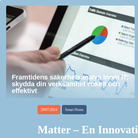
Framtidens säkerhetsanalys inom IT:
skydda din verksamhet enkelt och
effektivt
29/07/2024
Smart Home
Matter – En Innova