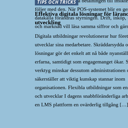
har flyttats från själva betalningen till insik
TIPS OCH TRICKS
följer med den. När POS-systemet blir en 
Effektiva digitala lösningar för läran
datakälla förändras styrningen. Drift, inköp
utveckling
och marknad vill läsa samma siffror och gär
Digitala utbildningar revolutionerar hur före
utvecklar sina medarbetare. Skräddarsydda o
lösningar gör det enkelt att nå både nyanstäl
erfarna, samtidigt som engagemanget ökar. 
verktyg minskar dessutom administrationen 
säkerställer att viktig kunskap stannar inom
organisationen. Flexibla utbildningar som e
och utvecklar I dagens snabbföränderliga arb
en LMS plattform en ovärderlig tillgång […
Etikettutskrift: En komplett
11 Sätt 