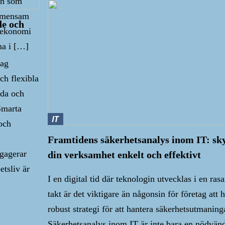
ten som
gemensam
de och
, ekonomi
na i […]
tag
ch flexibla
lda och
Smarta
IT
och
Framtidens säkerhetsanalys inom IT: sk
ngagerar
din verksamhet enkelt och effektivt
etsliv är
I en digital tid där teknologin utvecklas i en ras
]
takt är det viktigare än någonsin för företag att 
robust strategi för att hantera säkerhetsutmaning
att öka värdet på ditt
Säkerhetsanalys inom IT är inte bara en nödvänd