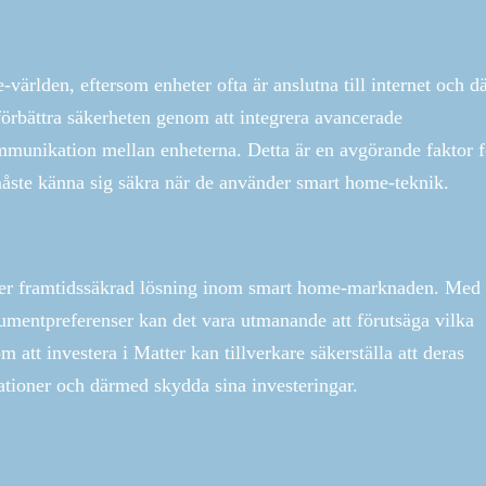
ärlden, eftersom enheter ofta är anslutna till internet och 
 förbättra säkerheten genom att integrera avancerade
munikation mellan enheterna. Detta är en avgörande faktor fö
ste känna sig säkra när de använder smart home-teknik.
 mer framtidssäkrad lösning inom smart home-marknaden. Med
umentpreferenser kan det vara utmanande att förutsäga vilka
tt investera i Matter kan tillverkare säkerställa att deras
tioner och därmed skydda sina investeringar.