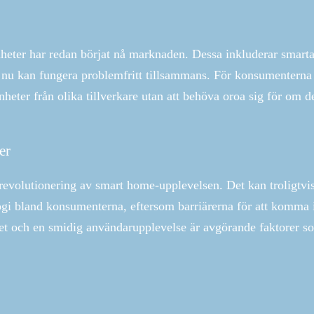
heter har redan börjat nå marknaden. Dessa inkluderar smart
m nu kan fungera problemfritt tillsammans. För konsumenterna
heter från olika tillverkare utan att behöva oroa sig för om d
er
revolutionering av smart home-upplevelsen. Det kan troligtvi
logi bland konsumenterna, eftersom barriärerna för att komma
erhet och en smidig användarupplevelse är avgörande faktorer s