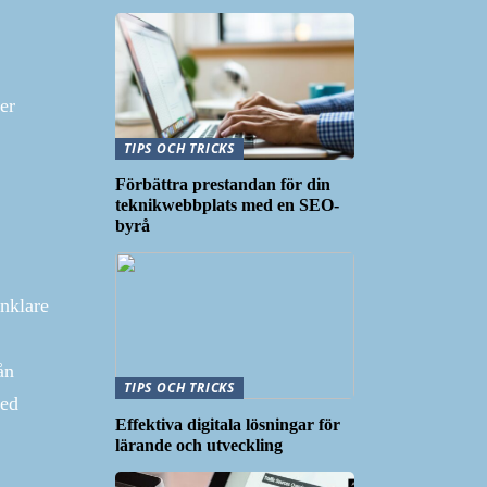
er
TIPS OCH TRICKS
Förbättra prestandan för din
teknikwebbplats med en SEO-
byrå
enklare
ån
TIPS OCH TRICKS
med
Effektiva digitala lösningar för
lärande och utveckling