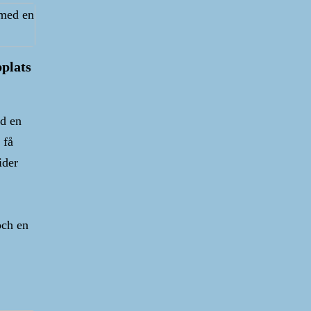
plats
ed en
 få
ider
och en